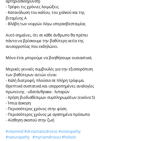
αρτηριοσκλήρυνση)
- Τρέφει τις χρόνιες λοιμώξεις 
- Κατανάλωση του καλίου, του χαλκού και της 
βιταμίνης Α 
- Βλάβη των νεφρών λόγω υπερασβεσταιμίας
Αυτό σημαίνει, ότι σε κάθε άνθρωπο θα πρέπει 
πάντα να βρίσκουμε την βαθύτερη αιτία της 
ανισορροπίας που εκδηλώνει.
Μόνο έτσι μπορούμε να βοηθήσουμε ουσιαστικά. 
Μερικές γενικές συμβουλές για την εξισσορόπιση 
των βαθύτερων αιτιών είναι:
- Καλή διατροφή, πλούσια σε πλήρη τρόφιμα. 
Θρεπτικά συστατικά και ισορροπημένες αναλογίες 
πρωτεϊνης - υδατάνθρακα - λιπαρών
- Χρήση βιοδιαθέσιμων συμπληρωμάτων (εικόνα 5)
- Ήπια άσκηση 
- Περισσότερος χρόνος στην φύση
- Περισσότερος χρόνος με αγαπημένα πρόσωπα 
- Αίσθηση σκοπού στην ζωή
#vitamind
#drstamatisdrosos
#osteopathy
#naturopathy
#myriamdrosou
#holistic