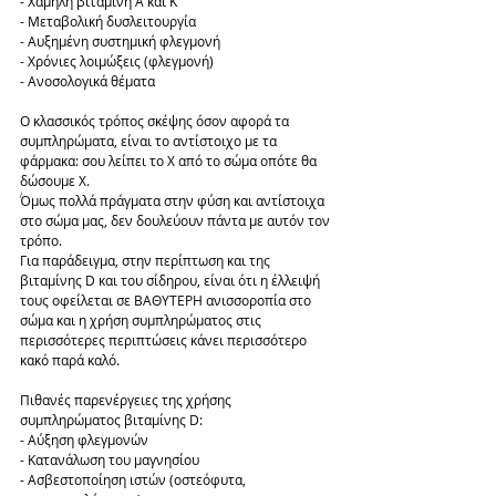
- Χαμηλή βιταμίνη Α και Κ
- Μεταβολική δυσλειτουργία
- Αυξημένη συστημική φλεγμονή
- Χρόνιες λοιμώξεις (φλεγμονή)
- Ανοσολογικά θέματα
Ο κλασσικός τρόπος σκέψης όσον αφορά τα 
συμπληρώματα, είναι το αντίστοιχο με τα 
φάρμακα: σου λείπει το Χ από το σώμα οπότε θα 
δώσουμε Χ.
Όμως πολλά πράγματα στην φύση και αντίστοιχα 
στο σώμα μας, δεν δουλεύουν πάντα με αυτόν τον 
τρόπο.
Για παράδειγμα, στην περίπτωση και της 
βιταμίνης D και του σίδηρου, είναι ότι η έλλειψή 
τους οφείλεται σε ΒΑΘΥΤΕΡΗ ανισσοροπία στο 
σώμα και η χρήση συμπληρώματος στις 
περισσότερες περιπτώσεις κάνει περισσότερο 
κακό παρά καλό.
Πιθανές παρενέργειες της χρήσης 
συμπληρώματος βιταμίνης D:
- Αύξηση φλεγμονών
- Κατανάλωση του μαγνησίου
- Ασβεστοποίηση ιστών (οστεόφυτα, 