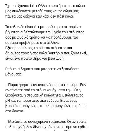
Έχουμε ξαναπεί ότι ΟΛΑ τα συστήματα στο σώμα 
μας συνδέονται μεταξύ τους και το σώμα μας 
πάντα μας δείχνει εάν κάτι δεν πάει καλα.
Τα καλα νέα είναι ότι μπορούμε με εστιασμένα 
βήματα να βελτιώσουμε την υγεία του στόματος 
σας με φυσικό τρόπο και να προλάβουμε πιο 
σοβαρά προβλήματα στο μέλλον. 
Εξισορροπώντας το pH του στόματος και 
δίνοντας τροφή στα καλα βακτήρια που ζουν εκεί, 
είναι ένα πρώτο βήμα για βελτίωση.
Επόμενα βήματα που μπορειτε να ξεκινήσετε 
μόνοι σας:
 - Παρατηρήστε εάν αναπνέετε από το στόμα. Εάν 
αναπνέετε από το στόμα και όχι από την μύτη, 
ξεραίνεται η στοματική κοιλότητα, μειώνεται το 
pH και τα προστατευτικά ένζυμα. Είναι ένας 
βασικός παράγοντας που δημιουργούνται τρύπες 
στα δοντια.
 - Μειώστε το συνεχόμενο τσιμπολόι. Όταν τρώτε 
πολυ συχνά, δεν δίνετε χρόνο στο στόμα να έρθει 