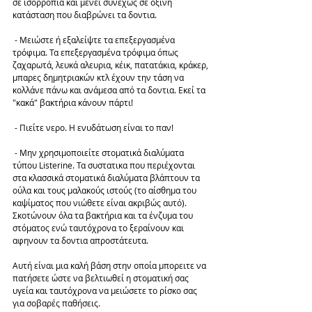
σε ισορροπία και μένει συνεχώς σε όξινη 
κατάσταση που διαβρώνει τα δοντια.
 - Μειώστε ή εξαλείψτε τα επεξεργασμένα 
τρόφιμα. Τα επεξεργασμένα τρόφιμα όπως 
ζαχαρωτά, λευκά αλευρια, κέικ, πατατάκια, κράκερ, 
μπαρες δημητριακών κτλ έχουν την τάση να 
κολλάνε πάνω και ανάμεσα από τα δοντια. Εκεί τα 
"κακά" βακτήρια κάνουν πάρτι!
 - Πιείτε νερο. Η ενυδάτωση είναι το παν!
 - Μην χρησιμοποιείτε στοματικά διαλύματα 
τύπου Listerine. Τα συστατικα που περιέχονται 
στα κλασσικά στοματικά διαλύματα βλάπτουν τα 
ούλα και τους μαλακούς ιστούς (το αίσθημα του 
καψίματος που νιώθετε είναι ακριβώς αυτό). 
Σκοτώνουν όλα τα βακτήρια και τα ένζυμα του 
στόματος ενώ ταυτόχρονα το ξεραίνουν και 
αφηνουν τα δοντια απροστάτευτα.
Αυτή είναι μια καλή βάση στην οποία μπορειτε να 
πατήσετε ώστε να βελτιωθεί η στοματική σας 
υγεία και ταυτόχρονα να μειώσετε το ρίσκο σας 
για σοβαρές παθήσεις.