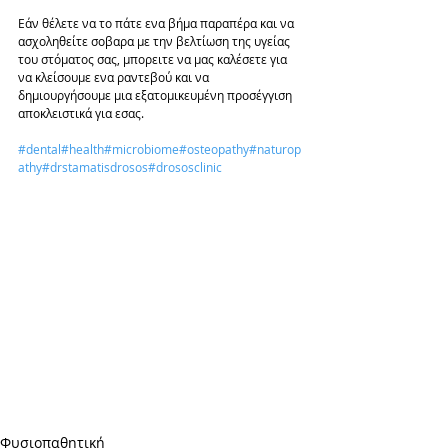
Εάν θέλετε να το πάτε ενα βήμα παραπέρα και να 
ασχοληθείτε σοβαρα με την βελτίωση της υγείας 
του στόματος σας, μπορειτε να μας καλέσετε για 
να κλείσουμε ενα ραντεβού και να 
δημιουργήσουμε μια εξατομικευμένη προσέγγιση 
αποκλειστικά για εσας.
#dental
#health
#microbiome
#osteopathy
#naturop
athy
#drstamatisdrosos
#drososclinic
Φυσιοπαθητική