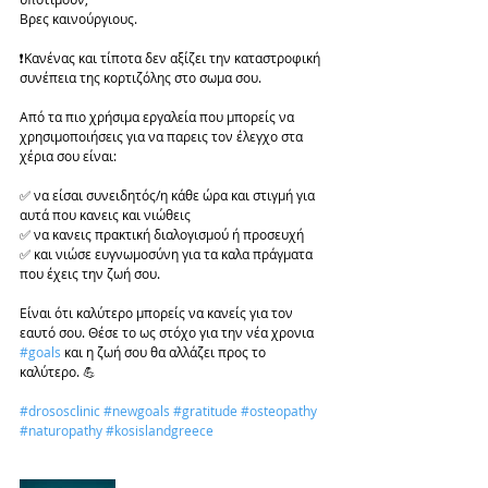
Βρες καινούργιους. 
❗️Κανένας και τίποτα δεν αξίζει την καταστροφική 
συνέπεια της κορτιζόλης στο σωμα σου.
Από τα πιο χρήσιμα εργαλεία που μπορείς να 
χρησιμοποιήσεις για να παρεις τον έλεγχο στα 
χέρια σου είναι: 
✅ να είσαι συνειδητός/η κάθε ώρα και στιγμή για 
αυτά που κανεις και νιώθεις 
✅ να κανεις πρακτική διαλογισμού ή προσευχή 
✅ και νιώσε ευγνωμοσύνη για τα καλα πράγματα 
που έχεις την ζωή σου.  
Είναι ότι καλύτερο μπορείς να κανείς για τον 
εαυτό σου. Θέσε το ως στόχο για την νέα χρονια 
#goals
 και η ζωή σου θα αλλάζει προς το 
καλύτερο. 💪
#drososclinic
#newgoals
#gratitude
#osteopathy
#naturopathy
#kosislandgreece