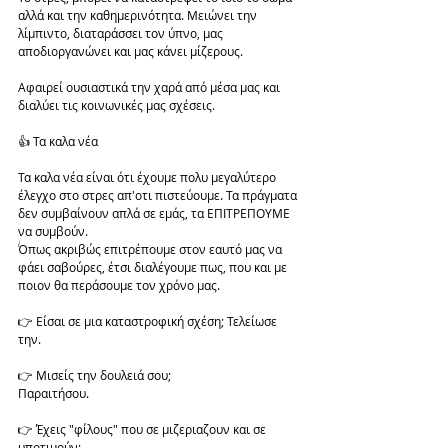
αλλά και την καθημερινότητα. Μειώνει την 
λίμπιντο, διαταράσσει τον ύπνο, μας 
αποδιοργανώνει και μας κάνει μίζερους. 
Αφαιρεί ουσιαστικά την χαρά από μέσα μας και 
διαλύει τις κοινωνικές μας σχέσεις. 
👍 Τα καλα νέα 
Τα καλα νέα είναι ότι έχουμε πολυ μεγαλύτερο 
έλεγχο στο στρες απ'οτι πιστεύουμε. Τα πράγματα 
δεν συμβαίνουν απλά σε εμάς, τα ΕΠΙΤΡΕΠΟΥΜΕ 
να συμβούν. 
Όπως ακριβώς επιτρέπουμε στον εαυτό μας να 
φάει σαβούρες, έτσι διαλέγουμε πως, που και με 
ποιον θα περάσουμε τον χρόνο μας.    
👉 Είσαι σε μια καταστροφική σχέση; Τελείωσε 
την. 
👉 Μισείς την δουλειά σου; 
Παραιτήσου. 
👉 Έχεις "φίλους" που σε μιζεριαζουν και σε 
υποτιμούν; 