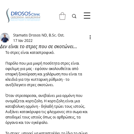
Stamatis Drosos ND, B.Sc. Ost.
17 Ιαν 2022
Δεν είναι το στρες που σε σκοτώνει…
Το στρες είναι καταστροφικό. 
Παρόλο που μια μικρή ποσότητα στρες είναι 
οφελιμη για μας - εφόσον ακολουθείται από 
επαρκή ξεκούραση και χαλάρωση που είναι τα 
κλειδιά για την κυτταρικη ρύθμιση - το 
ανεξέλεγκτο στρες σκοτώνει. 
Όταν στρεσαρεσαι, ανεβαίνει μια ορμόνη που 
ονομάζεται κορτιζολη. Η κορτιζολη είναι μια 
καταβολικη ορμόνη - δηλαδή τρώει τους ιστούς. 
Αυξάνει κατακόρυφα τις φλεγμονες στο σωμα και 
αποδομεί τους ιστούς όπως οι αρθρώσεις, τα 
όργανα και τον εγκέφαλο. 
Το στρες, μπορεί να καταστρέψει το ίδιο το σώμα 