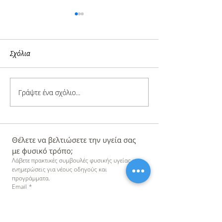
Σχόλια
Γράψτε ένα σχόλιο...
Οστεοπαθητική για Στρες
Γιατί πρέπει να δ
+ Εξάντληση
βάση στην πρόλ
Θέλετε να βελτιώσετε την υγεία σας 
με φυσικό τρόπο;
Λάβετε πρακτικές συμβουλές φυσικής υγείας και 
ενημερώσεις για νέους οδηγούς και 
προγράμματα.
Email
*
Εγγραφή στο Newsletter