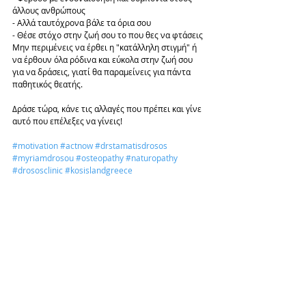
άλλους ανθρώπους
- Αλλά ταυτόχρονα βάλε τα όρια σου
- Θέσε στόχο στην ζωή σου το που θες να φτάσεις
Μην περιμένεις να έρθει η "κατάλληλη στιγμή" ή 
να έρθουν όλα ρόδινα και εύκολα στην ζωή σου 
για να δράσεις, γιατί θα παραμείνεις για πάντα 
παθητικός θεατής.
Δράσε τώρα, κάνε τις αλλαγές που πρέπει και γίνε 
αυτό που επέλεξες να γίνεις! 
#motivation
#actnow
#drstamatisdrosos
#myriamdrosou
#osteopathy
#naturopathy
#drososclinic
#kosislandgreece