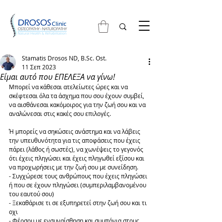
Stamatis Drosos ND, B.Sc. Ost.
11 Σεπ 2023
Είμαι αυτό που ΕΠΕΛΕΞΑ να γίνω!
Μπορεί να κάθεσαι ατελείωτες ώρες και να 
σκέφτεσαι όλα τα άσχημα που σου έχουν συμβεί, 
να αισθάνεσαι κακόμοιρος για την ζωή σου και να 
αναλώνεσαι στις κακές σου επιλογές.
Ή μπορείς να σηκώσεις ανάστημα και να λάβεις 
την υπευθυνότητα για τις αποφάσεις που έχεις 
πάρει (λάθος ή σωστές), να χωνέψεις το γεγονός 
ότι έχεις πληγώσει και έχεις πληγωθεί εξίσου και 
να προχωρήσεις με την ζωή σου με συνείδηση.
- Συγχώρεσε τους ανθρώπους που έχεις πληγώσει 
ή που σε έχουν πληγώσει (συμπεριλαμβανομένου 
του εαυτού σου)
- Ξεκαθάρισε τι σε εξυπηρετεί στην ζωή σου και τι 
οχι
- Φέρσου με ενσυναίσθηση και συμπόνια στους 