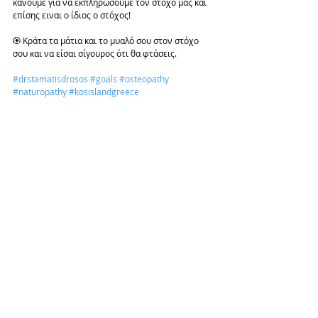
κάνουμε για να εκπληρώσουμε τον στόχο μας και 
επίσης ειναι ο ίδιος ο στόχος! 
🏵 Κράτα τα μάτια και το μυαλό σου στον στόχο 
σου και να είσαι σίγουρος ότι θα φτάσεις. 
#drstamatisdrosos
#goals
#osteopathy
#naturopathy
#kosislandgreece