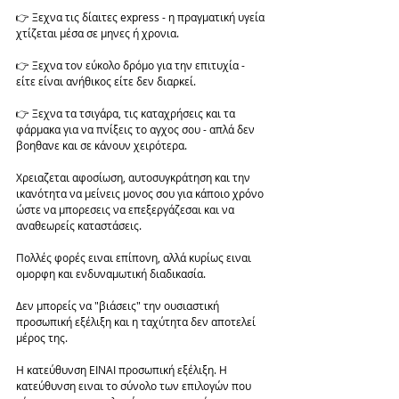
👉 Ξεχνα τις δίαιτες express - η πραγματική υγεία 
χτίζεται μέσα σε μηνες ή χρονια. 
👉 Ξεχνα τον εύκολο δρόμο για την επιτυχία - 
είτε είναι ανήθικος είτε δεν διαρκεί. 
👉 Ξεχνα τα τσιγάρα, τις καταχρήσεις και τα 
φάρμακα για να πνίξεις το αγχος σου - απλά δεν 
βοηθανε και σε κάνουν χειρότερα. 
Χρειαζεται αφοσίωση, αυτοσυγκράτηση και την 
ικανότητα να μείνεις μονος σου για κάποιο χρόνο 
ώστε να μπορεσεις να επεξεργάζεσαι και να 
αναθεωρείς καταστάσεις. 
Πολλές φορές ειναι επίπονη, αλλά κυρίως ειναι 
ομορφη και ενδυναμωτική διαδικασία. 
Δεν μπορείς να "βιάσεις" την ουσιαστική 
προσωπική εξέλιξη και η ταχύτητα δεν αποτελεί 
μέρος της. 
Η κατεύθυνση ΕΙΝΑΙ προσωπική εξέλιξη. Η 
κατεύθυνση ειναι το σύνολο των επιλογών που 