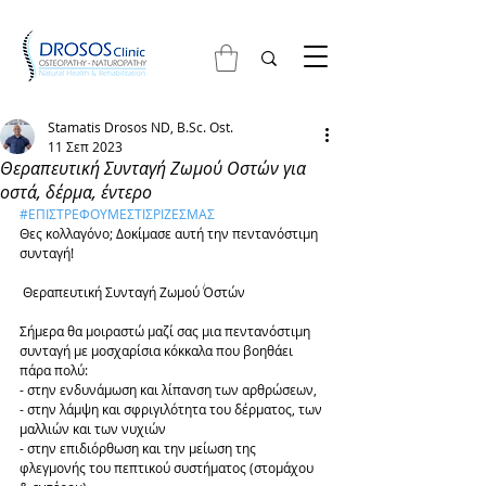
Stamatis Drosos ND, B.Sc. Ost.
11 Σεπ 2023
Θεραπευτική Συνταγή Ζωμού Οστών για
οστά, δέρμα, έντερο
#ΕΠΙΣΤΡΕΦΟΥΜΕΣΤΙΣΡΙΖΕΣΜΑΣ
Θες κολλαγόνο; Δοκίμασε αυτή την πεντανόστιμη 
συνταγή!
 Θεραπευτική Συνταγή Ζωμού Όστών 
Σήμερα θα μοιραστώ μαζί σας μια πεντανόστιμη 
συνταγή με μοσχαρίσια κόκκαλα που βοηθάει 
πάρα πολύ:
- στην ενδυνάμωση και λίπανση των αρθρώσεων,
- στην λάμψη και σφριγιλότητα του δέρματος, των 
μαλλιών και των νυχιών
- στην επιδιόρθωση και την μείωση της 
φλεγμονής του πεπτικού συστήματος (στομάχου 