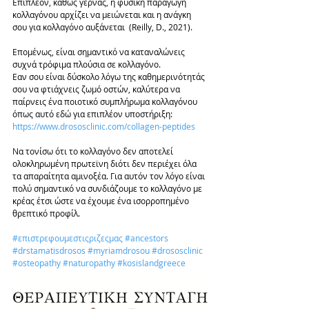
Επιπλέον, καθώς γερνάς, η φυσική παραγωγή 
κολλαγόνου αρχίζει να μειώνεται και η ανάγκη 
σου για κολλαγόνο αυξάνεται  (Reilly, D., 2021).
Επομένως, είναι σημαντικό να καταναλώνεις 
συχνά τρόφιμα πλούσια σε κολλαγόνο.
Εαν σου είναι δύσκολο λόγω της καθημερινότητάς 
σου να φτιάχνεις ζωμό οστών, καλύτερα να 
παίρνεις ένα ποιοτικό συμπλήρωμα κολλαγόνου 
όπως αυτό εδώ για επιπλέον υποστήριξη: 
https://www.drososclinic.com/collagen-peptides
Να τονίσω ότι το κολλαγόνο δεν αποτελεί 
ολοκληρωμένη πρωτεϊνη διότι δεν περιέχει όλα 
τα απαραίτητα αμινοξέα. Για αυτόν τον λόγο είναι 
πολύ σημαντικό να συνδιάζουμε το κολλαγόνο με 
κρέας έτσι ώστε να έχουμε ένα ισορροπημένο 
θρεπτικό προφίλ.
#επιστρεφουμεστιςριζεςμας
#ancestors
#drstamatisdrosos
#myriamdrosou
#drososclinic
#osteopathy
#naturopathy
#kosislandgreece