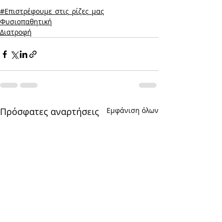
#Επιστρέφουμε_στις_ρίζες_μας
Φυσιοπαθητική
Διατροφή
Πρόσφατες αναρτήσεις
Εμφάνιση όλων