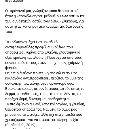
& εντέρου)
Οι πρόγονοί μας γνώριζαν πόσο θεραπευτική 
ήταν η κατανάλωση του μεδουλιού των οστών και 
των συνδετικών οστών των ζώων (γλυκάδια), για 
αυτό ήταν και σημαντικό κομμάτι της διατροφής 
τους. 
Το κολλαγόνο  έχει ένα μοναδικό 
αντιφλεγμονώδες προφίλ αμινοξέων, που 
αποτελείται κυρίως από γλυκίνη, γλουταμινικό 
οξύ, προλίνη και αλανίνη. Προέρχεται από τους 
συνδετικούς ιστούς ζώων: μοσχαριών, χοίρων ή 
ψαριών.
Ως η πιο άφθονη πρωτεΐνη στο σώμα σου, το 
κολλαγόνο αντιπροσωπεύει περίπου το 30% της 
συνολικής πρωτεΐνης στον οργανισμό σου. 
Βρίσκεται κυρίως σε συνδετικούς ιστούς όπως το 
δέρμα, οι αρθρώσεις, τα οστά  και τα δόντια, και 
παρέχει δομή, δύναμη και σταθερότητα.
Το πιο άφθονο αμινοξύ στο κολλαγόνο, η γλυκίνη, 
θεωρείται απαραίτητο. Ναι μεν, το σώμα μας 
μπορεί να το φτιάξει, αλλά όχι στα επίπεδα που 
χρειαζόμαστε για να είμαστε σε πλήρη ευεξία 
(Canfield, C., 2019).