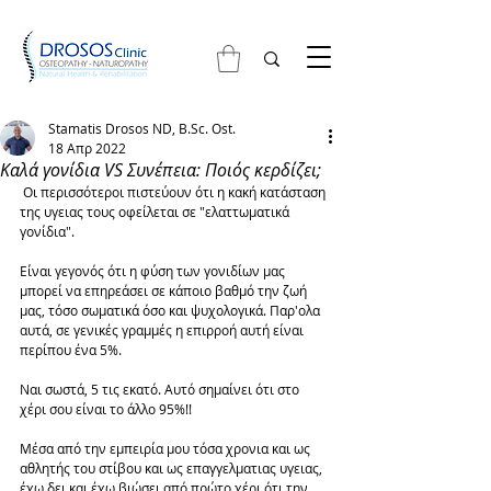
Stamatis Drosos ND, B.Sc. Ost.
18 Απρ 2022
Καλά γονίδια VS Συνέπεια: Ποιός κερδίζει;
 Οι περισσότεροι πιστεύουν ότι η κακή κατάσταση 
της υγειας τους οφείλεται σε "ελαττωματικά 
γονίδια".
Είναι γεγονός ότι η φύση των γονιδίων μας 
μπορεί να επηρεάσει σε κάποιο βαθμό την ζωή 
μας, τόσο σωματικά όσο και ψυχολογικά. Παρ'ολα 
αυτά, σε γενικές γραμμές η επιρροή αυτή είναι 
περίπου ένα 5%.
Ναι σωστά, 5 τις εκατό. Αυτό σημαίνει ότι στο 
χέρι σου είναι το άλλο 95%!! 
Μέσα από την εμπειρία μου τόσα χρονια και ως 
αθλητής του στίβου και ως επαγγελματιας υγειας, 
έχω δει και έχω βιώσει από πρώτο χέρι ότι την 