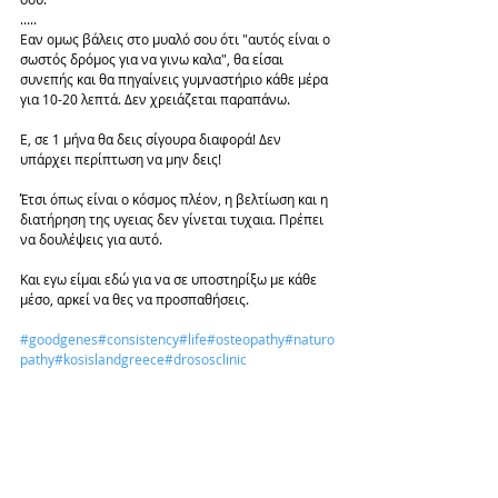
.....
Εαν ομως βάλεις στο μυαλό σου ότι "αυτός είναι ο 
σωστός δρόμος για να γινω καλα", θα είσαι 
συνεπής και θα πηγαίνεις γυμναστήριο κάθε μέρα 
για 10-20 λεπτά. Δεν χρειάζεται παραπάνω.
Ε, σε 1 μήνα θα δεις σίγουρα διαφορά! Δεν 
υπάρχει περίπτωση να μην δεις!
Έτσι όπως είναι ο κόσμος πλέον, η βελτίωση και η 
διατήρηση της υγειας δεν γίνεται τυχαια. Πρέπει 
να δουλέψεις για αυτό.
Και εγω είμαι εδώ για να σε υποστηρίξω με κάθε 
μέσο, αρκεί να θες να προσπαθήσεις. 
#goodgenes
#consistency
#life
#osteopathy
#naturo
pathy
#kosislandgreece
#drososclinic