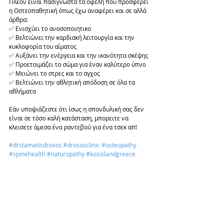
Πλέον είναι πασίγνωστα τα οφέλη που προσφέρει 
η Οστεοπαθητική όπως έχω αναφέρει και σε αλλά 
άρθρα: 
✅ Ενισχύει το ανοσοποιητικο 
✅ Βελτιώνει την καρδιακή λειτουργία και την 
κυκλοφορία του αίματος 
✅ Αυξάνει την ενέργεια και την ικανότητα σκέψης 
✅ Προετοιμάζει το σώμα για έναν καλύτερο ύπνο 
✅ Μειώνει το στρες και το αγχος
✅ Βελτιώνει την αθλητική απόδοση σε όλα τα 
αθλήματα 
Εάν υποψιάζεστε ότι ίσως η σπονδυλική σας δεν 
είναι σε τόσο καλή κατάσταση, μπορειτε να 
κλεισετε άμεσα ένα ραντεβού για ένα τσεκ απ! 
#drstamatisdrosos
#drososclinic
#osteopathy
#spinehealth
#naturopathy
#kosislandgreece