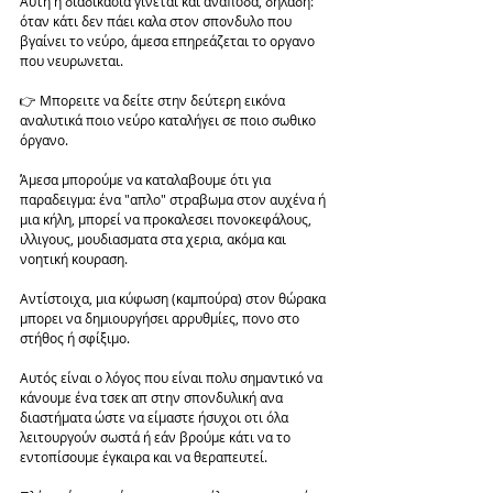
Αυτή η διαδικασια γίνεται και ανάποδα, δηλαδή: 
όταν κάτι δεν πάει καλα στον σπονδυλο που 
βγαίνει το νεύρο, άμεσα επηρεάζεται το οργανο 
που νευρωνεται. 
👉 Μπορειτε να δείτε στην δεύτερη εικόνα 
αναλυτικά ποιο νεύρο καταλήγει σε ποιο σωθικο 
όργανο. 
Άμεσα μπορούμε να καταλαβουμε ότι για 
παραδειγμα: ένα "απλο" στραβωμα στον αυχένα ή 
μια κήλη, μπορεί να προκαλεσει πονοκεφάλους, 
ιλλιγους, μουδιασματα στα χερια, ακόμα και 
νοητική κουραση. 
Αντίστοιχα, μια κύφωση (καμπούρα) στον θώρακα 
μπορει να δημιουργήσει αρρυθμίες, πονο στο 
στήθος ή σφίξιμο. 
Αυτός είναι ο λόγος που είναι πολυ σημαντικό να 
κάνουμε ένα τσεκ απ στην σπονδυλική ανα 
διαστήματα ώστε να είμαστε ήσυχοι οτι όλα 
λειτουργούν σωστά ή εάν βρούμε κάτι να το 
εντοπίσουμε έγκαιρα και να θεραπευτεί.