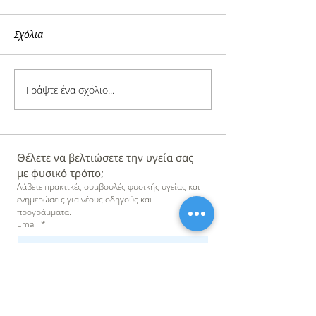
Σχόλια
Γράψτε ένα σχόλιο...
Q&A - ΑΠΑΝΤΩ ΣΤΙΣ
Τι κάνουμε όταν
ΕΡΩΤΗΣΕΙΣ ΣΑΣ: "Είναι
αρχίζουμε να ν
λογικό να νιώθω
άρρωστοι
χειρότερα μετά από
Θέλετε να βελτιώσετε την υγεία σας 
οστεοπαθητική ή
με φυσικό τρόπο;
χειροπρακτική θεραπεία;"
Λάβετε πρακτικές συμβουλές φυσικής υγείας και 
ενημερώσεις για νέους οδηγούς και 
προγράμματα.
Email
*
Εγγραφή στο Newsletter