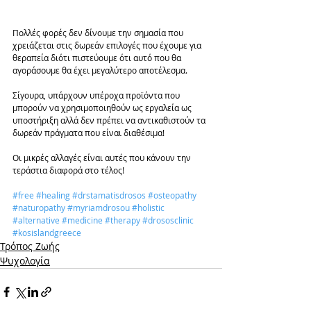
Πολλές φορές δεν δίνουμε την σημασία που 
χρειάζεται στις δωρεάν επιλογές που έχουμε για 
θεραπεία διότι πιστεύουμε ότι αυτό που θα 
αγοράσουμε θα έχει μεγαλύτερο αποτέλεσμα.
Σίγουρα, υπάρχουν υπέροχα προϊόντα που 
μπορούν να χρησιμοποιηθούν ως εργαλεία ως 
υποστήριξη αλλά δεν πρέπει να αντικαθιστούν τα 
δωρεάν πράγματα που είναι διαθέσιμα!
Οι μικρές αλλαγές είναι αυτές που κάνουν την 
τεράστια διαφορά στο τέλος!
#free
#healing
#drstamatisdrosos
#osteopathy
#naturopathy
#myriamdrosou
#holistic
#alternative
#medicine
#therapy
#drososclinic
#kosislandgreece
Τρόπος Ζωής
Ψυχολογία