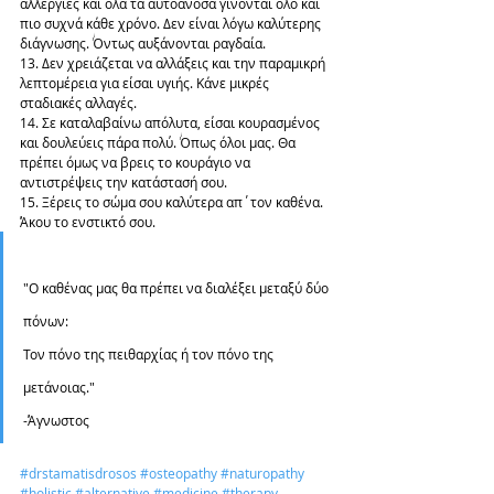
αλλεργίες και όλα τα αυτοάνοσα γίνονται όλο και 
πιο συχνά κάθε χρόνο. Δεν είναι λόγω καλύτερης 
διάγνωσης. Όντως αυξάνονται ραγδαία.
13. Δεν χρειάζεται να αλλάξεις και την παραμικρή 
λεπτομέρεια για είσαι υγιής. Κάνε μικρές 
σταδιακές αλλαγές.
14. Σε καταλαβαίνω απόλυτα, είσαι κουρασμένος 
και δουλεύεις πάρα πολύ. Όπως όλοι μας. Θα 
πρέπει όμως να βρεις το κουράγιο να 
αντιστρέψεις την κατάστασή σου.
15. Ξέρεις το σώμα σου καλύτερα απ΄τον καθένα. 
Άκου το ενστικτό σου.
"Ο καθένας μας θα πρέπει να διαλέξει μεταξύ δύο 
πόνων:
Τον πόνο της πειθαρχίας ή τον πόνο της 
μετάνοιας."
-Άγνωστος
#drstamatisdrosos
#osteopathy
#naturopathy
#holistic
#alternative
#medicine
#therapy