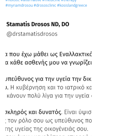
#myriamdrosou
#drososclinic
#kosislandgreece