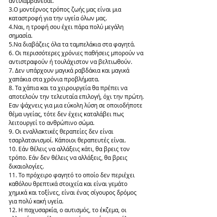
αντιλαμβάνεσαι.
3.Ο μοντέρνος τρόπος ζωής μας είναι μια 
καταστροφή για την υγεία όλων μας.
4.Ναι, η τροφή σου έχει πάρα πολύ μεγάλη 
σημασία.
5.Να διαβάζεις όλα τα ταμπελάκια στα φαγητά.
6. Οι περισσότερες χρόνιες παθήσεις μπορούν να 
αντιστραφούν ή τουλάχιστον να βελτιωθούν.
7. Δεν υπάρχουν μαγικά ραβδάκια και μαγικά 
χαπάκια στα χρόνια προβλήματα.
8. Τα χάπια και τα χειρουργεία θα πρέπει να 
αποτελούν την τελευταία επιλογή, όχι την πρώτη. 
Εαν ψάχνεις για μια εύκολη λύση σε οποιοδήποτε 
θέμα υγείας, τότε δεν έχεις καταλάβει πως 
λειτουργεί το ανθρώπινο σώμα.
9. Οι εναλλακτικές θεραπείες δεν είναι 
τσαρλατανισμοί. Κάποιοι θεραπευτές είναι.
10. Εάν θέλεις να αλλάξεις κάτι, θα βρεις τον 
τρόπο. Εάν δεν θέλεις να αλλάξεις, θα βρεις 
δικαιολογίες.
11. Το πρόχειρο φαγητό το οποίο δεν περιέχει 
καθόλου θρεπτικά στοιχεία και είναι γεμάτο 
χημικά και τοξίνες, είναι ένας σίγουρος δρόμος 
για πολύ κακή υγεία.
12. Η παχυσαρκία, ο αυτισμός, το έκζεμα, οι 