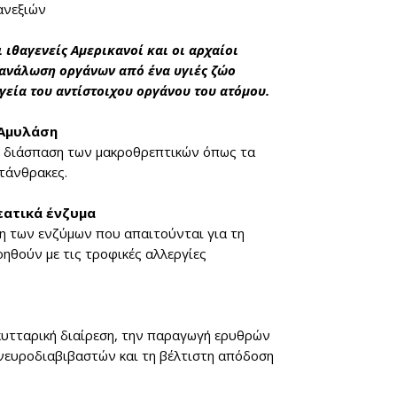
ανεξιών
 ιθαγενείς Αμερικανοί και οι αρχαίοι
τανάλωση οργάνων από ένα υγιές ζώο
υγεία του αντίστοιχου οργάνου του ατόμου.
 Αμυλάση
 διάσπαση των μακροθρεπτικ
ών όπως τα
ατάνθρακες.
εατικά ένζυμα
η των ενζύμων που απαιτούνται για τη
ηθούν με τις τροφικές αλλεργίες
κυτταρική διαίρεση, την παραγωγή ερυ
θρών
νευροδιαβιβαστών και τη βέλτιστη απόδοση