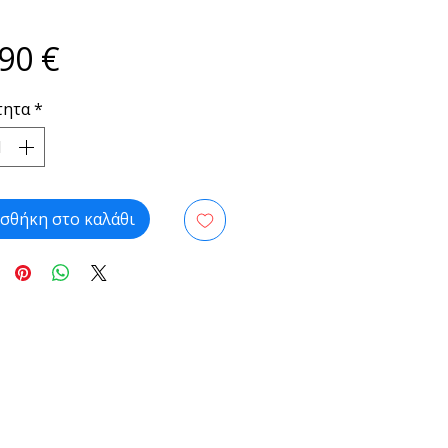
Τιμή
90 €
τητα
*
σθήκη στο καλάθι