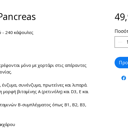
Pancreas
49,
Ποσό
ύ - 240 κάψουλες
Προ
ρέφονται μόνο με χορτάρι στις απέραντες
ονίας.
, ένζυμα, συνένζυμα, πρωτεΐνες και λιπαρά.
η μορφή βιταμίνης Α (ρετινόλη) και D3, Ε και
ιταμινών B-συμπλέγματος όπως B1, B2, B3,
ακχάρου