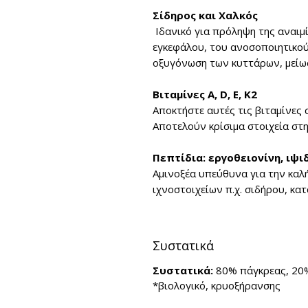
Σίδηρος και Χαλκός
Ιδανικό για πρόληψη της α
ναιμ
εγκεφάλου, του ανοσοποιητικού 
οξυγόνωση των κυττάρων, μείω
Βιταμίνες Α, D, E, K2
Αποκτήστε αυτές τις βιταμίνες 
Αποτελούν κρίσιμα στοιχεία στη
Πεπτίδια:
εργοθειονίνη, ιψι
Αμινοξέα υπεύθυνα για την καλ
ιχνοστοιχείων π.χ. σιδήρου, κα
Συστατικά
Συστατικά:
80% πάγκρεας, 20
*βιολογικό, κρυοξήρανσης