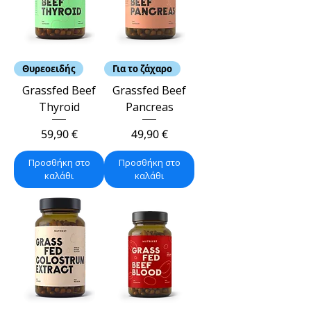
Θυρεοειδής
Για το ζάχαρο
Grassfed Beef
Grassfed Beef
Thyroid
Pancreas
Τιμή
Τιμή
59,90 €
49,90 €
Προσθήκη στο
Προσθήκη στο
καλάθι
καλάθι