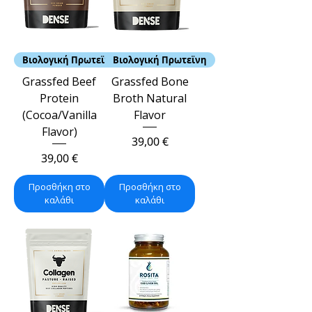
Βιολογική Πρωτεϊνη
Βιολογική Πρωτεϊνη
Grassfed Beef
Grassfed Bone
Protein
Broth Natural
(Cocoa/Vanilla
Flavor
Flavor)
Τιμή
39,00 €
Τιμή
39,00 €
Προσθήκη στο
Προσθήκη στο
καλάθι
καλάθι