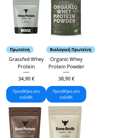
Πρωτεϊνη
Βιολογική Πρωτεϊνη
Grassfed Whey
Organic Whey
Protein
Protein Powder
Τιμή
Τιμή
34,90 €
38,90 €
Προσθήκη στο
Προσθήκη στο
καλάθι
καλάθι