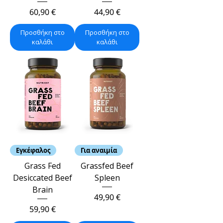
Τιμή
Τιμή
60,90 €
44,90 €
Προσθήκη στο
Προσθήκη στο
καλάθι
καλάθι
Εγκέφαλος
Για αναιμία
Grass Fed
Grassfed Beef
Desiccated Beef
Spleen
Brain
Τιμή
49,90 €
Τιμή
59,90 €