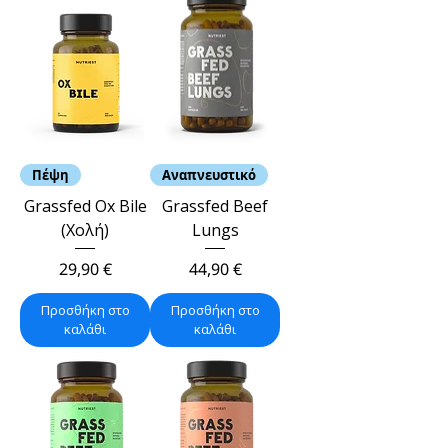
Πέψη
Αναπνευστικό
Grassfed Ox Bile
Grassfed Beef
(Χολή)
Lungs
Τιμή
Τιμή
29,90 €
44,90 €
Προσθήκη στο
Προσθήκη στο
καλάθι
καλάθι