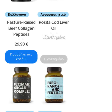
Κολλαγόνο
Ανοσοποιητικό
Pasture-Raised
Rosita Cod Liver
Beef Collagen
Oil
Peptides
Εξαντλημένο
Τιμή
29,90 €
Προσθήκη στο
καλάθι
Εξαντλημένο