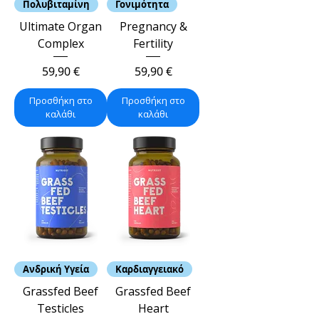
Πολυβιταμίνη
Γονιμότητα
Ultimate Organ
Pregnancy &
Complex
Fertility
Τιμή
Τιμή
59,90 €
59,90 €
Προσθήκη στο
Προσθήκη στο
καλάθι
καλάθι
Ανδρική Υγεία
Καρδιαγγειακό
Grassfed Beef
Grassfed Beef
Testicles
Heart