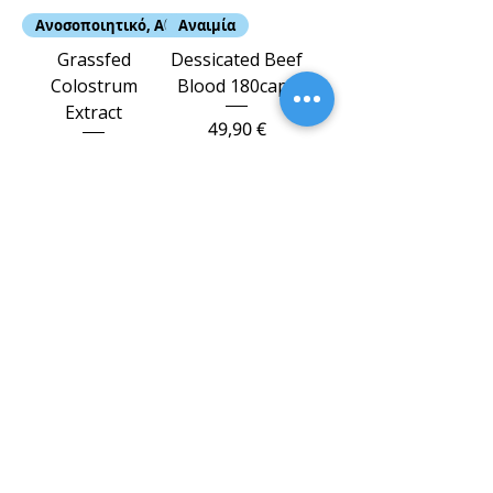
Ανοσοποιητικό, Αθλητές
Αναιμία
Grassfed
Dessicated Beef
Colostrum
Blood 180caps
Extract
Τιμή
49,90 €
Τιμή
54,90 €
Προσθήκη στο
Προσθήκη στο
καλάθι
καλάθι
Αφροδισιακό | Ανοσοποιητικό
Πέψη