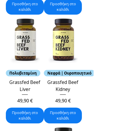
Προσθήκη στο
Προσθήκη στο
καλάθι
καλάθι
Πολυβιταμίνη
Νεφρά | Ουροποιητικό
Grassfed Beef
Grassfed Beef
Liver
Kidney
Τιμή
Τιμή
49,90 €
49,90 €
Προσθήκη στο
Προσθήκη στο
καλάθι
καλάθι